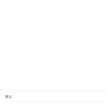
和参与中国驻迪拜总领馆举
年斋月慈善捐赠
分类
丹东分会
工作纪实
抚顺分会
新闻
活动
走进辽宁
默认