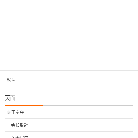
丹东分会
工作纪实
抚顺分会
新闻
活动
走进辽宁
默认
页面
关于商会
会长致辞
入会程序