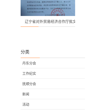
辽宁省对外贸易经济合作厅批文
阿联酋辽宁总
和参与中国驻迪
年斋月
分类
丹东分会
工作纪实
抚顺分会
新闻
活动