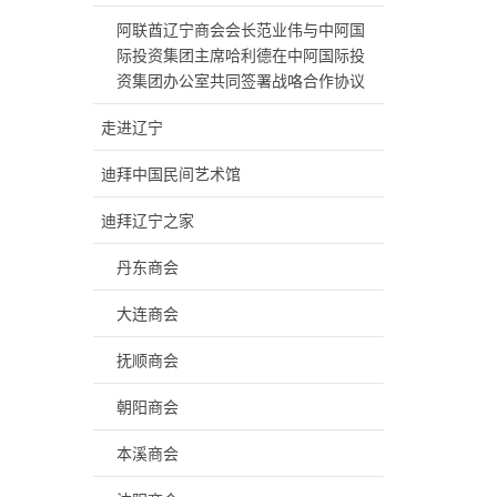
阿联酋辽宁商会会长范业伟与中阿国
际投资集团主席哈利德在中阿国际投
资集团办公室共同签署战咯合作协议
走进辽宁
迪拜中国民间艺术馆
迪拜辽宁之家
丹东商会
大连商会
抚顺商会
朝阳商会
本溪商会