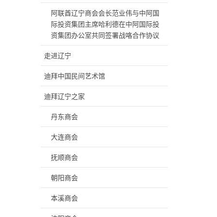
阿联酋辽宁商会会长范业伟与中阿国
际投资集团主席哈利德在中阿国际投
资集团办公室共同签署战咯合作协议
走进辽宁
迪拜中国民间艺术馆
迪拜辽宁之家
丹东商会
大连商会
抚顺商会
朝阳商会
本溪商会