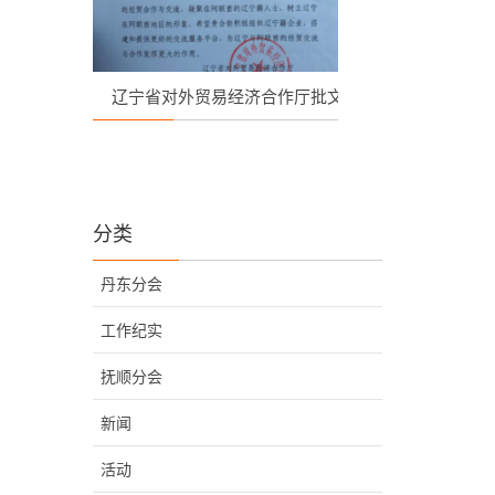
辽宁省对外贸易经济合作厅批文
阿联酋辽宁总
和参与中国驻迪
年斋月
分类
丹东分会
工作纪实
抚顺分会
新闻
活动