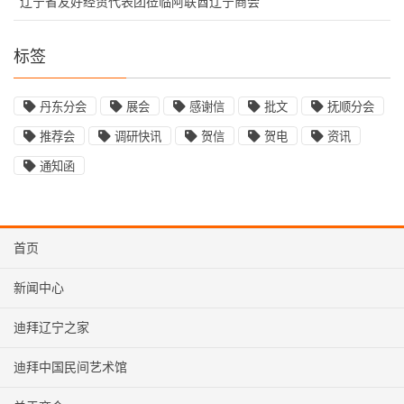
辽宁省友好经贸代表团莅临阿联酋辽宁商会
标签
丹东分会
展会
感谢信
批文
抚顺分会
推荐会
调研快讯
贺信
贺电
资讯
通知函
首页
新闻中心
迪拜辽宁之家
迪拜中国民间艺术馆