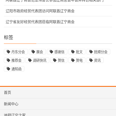
辽阳市政府经贸代表团访问阿联酋辽宁商会
辽宁省友好经贸代表团莅临阿联酋辽宁商会
标签
丹东分会
展会
感谢信
批文
抚顺分会
推荐会
调研快讯
贺信
贺电
资讯
通知函
首页
新闻中心
迪拜辽宁之家