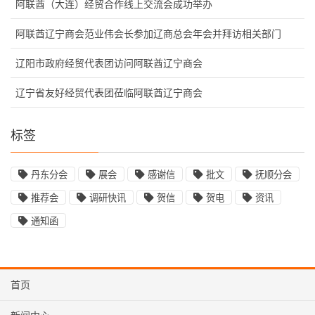
阿联酋（大连）经贸合作线上交流会成功举办
阿联酋辽宁商会范业伟会长参加辽商总会年会并拜访相关部门
辽阳市政府经贸代表团访问阿联酋辽宁商会
辽宁省友好经贸代表团莅临阿联酋辽宁商会
标签
丹东分会
展会
感谢信
批文
抚顺分会
推荐会
调研快讯
贺信
贺电
资讯
通知函
首页