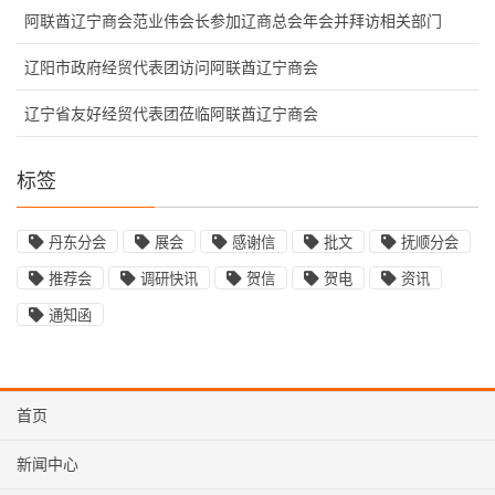
阿联酋辽宁商会范业伟会长参加辽商总会年会并拜访相关部门
辽阳市政府经贸代表团访问阿联酋辽宁商会
辽宁省友好经贸代表团莅临阿联酋辽宁商会
标签
丹东分会
展会
感谢信
批文
抚顺分会
推荐会
调研快讯
贺信
贺电
资讯
通知函
首页
新闻中心