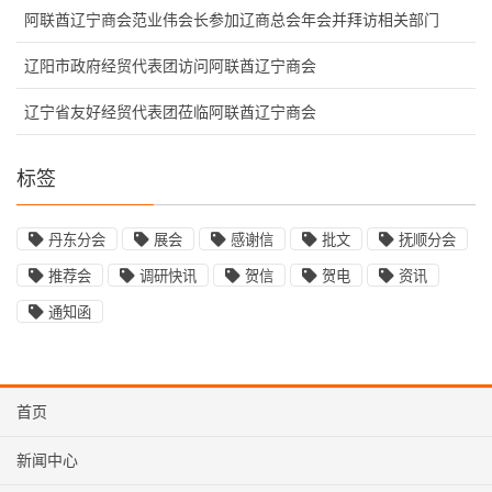
阿联酋辽宁商会范业伟会长参加辽商总会年会并拜访相关部门
辽阳市政府经贸代表团访问阿联酋辽宁商会
辽宁省友好经贸代表团莅临阿联酋辽宁商会
标签
丹东分会
展会
感谢信
批文
抚顺分会
推荐会
调研快讯
贺信
贺电
资讯
通知函
首页
新闻中心