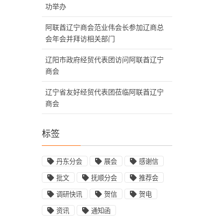
功举办
阿联酋辽宁商会范业伟会长参加辽商总
会年会并拜访相关部门
辽阳市政府经贸代表团访问阿联酋辽宁
商会
辽宁省友好经贸代表团莅临阿联酋辽宁
商会
标签
丹东分会
展会
感谢信
批文
抚顺分会
推荐会
调研快讯
贺信
贺电
资讯
通知函