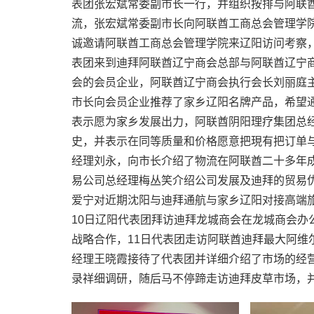
表团张宏斌常委副市长一行，并组织按排与阿联
流，张宏斌常委副市长向阿联酋工商总会管理学
诚邀请阿联酋工商总会管理学院来辽阳访问考察，
表团来到迪拜阿联酋辽宁商会总部与阿联酋辽宁
会的会员企业，阿联酋辽宁商会执行会长刘丽庭
市长向会员企业推荐了家乡辽阳名牌产品，希望
表示愿为家乡发展出力，阿联酋阴阳理疗集团总经
史，并表示在同等质量和价格愿意把現有把订单
经理刘永，向市长介绍了物流在阿联酋二十多年
易公司总经理梅丛笑介绍公司发展及迪拜的贸易
爱宁对近期沈阳与迪拜通航与家乡辽阳对接高端
10日辽阳代表团拜访迪拜龙城商会在龙城商会办
战略合作，11日代表团走访阿联酋迪拜最大阿维
经理王晓霞接待了代表团并详细介绍了市场的经
录祥细调研，随后马不停蹄走访迪拜皮草市场，