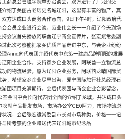
酋工商总会管理学院举办洽谈会，双方进行了广泛的交
院介绍了美丽古老历史名城辽阳，这里有丰富的物产，真
双方达成口头商务合作意向，9日下午4时，辽阳政府代
商会会员企业进行会谈，范业伟会长一一介绍了今天到场
主持会议首先播放阿联酋辽宁商会宣传片，张宏斌常委副
通过此次考察能把家乡优质产品走进中东，与会企业纷纷
理Annα向代表团介绍代表中东笫一建康品牌阴阳的发展
与辽阳企业合作，支持家乡企业发展，阿联酋一立物流总
成功的物流经验，愿为辽阳企业服务，阿联酋龙睛国际贸
优势，希望家乡企业尽早出海，爱宁国际旅行社总经理石
旅游团项目充满期待，会后代表团与商会企业合影留念，
公室金国中会长向代表团全面的介绍了龙城，并达成口头
尔农副产品批发市场，市场办公室CE0阿力，市场物流总
营状况，会后张宏斌常委副市长对市场种类，价格一一记
并与所考察的企业赠送代表辽阳城市纪念品