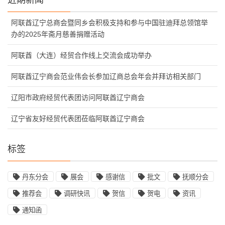
阿联酋辽宁总商会暨同乡会积极支持和参与中国驻迪拜总领馆举
办的2025年斋月慈善捐赠活动
阿联酋（大连）经贸合作线上交流会成功举办
阿联酋辽宁商会范业伟会长参加辽商总会年会并拜访相关部门
辽阳市政府经贸代表团访问阿联酋辽宁商会
辽宁省友好经贸代表团莅临阿联酋辽宁商会
标签
丹东分会
展会
感谢信
批文
抚顺分会
推荐会
调研快讯
贺信
贺电
资讯
通知函