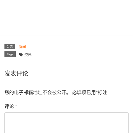
双方针对跨境电商，及魅力中阿行等项目深入合作，参加会
议的商会代表团成员有，顾问于树杰，副会长，李文艺，范
红等参加了此次活动。
分类
新闻
Tags
资讯
发表评论
您的电子邮箱地址不会被公开。
必填项已用
*
标注
评论
*