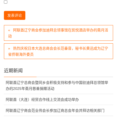
阿联酋辽宁商会参加迪拜总领事馆在凯悦酒店举办的斋月活
动
热烈庆祝日本大连总商会会长范垂音，秘书长黄迅成为辽宁
省侨联海外委员
近期新闻
阿联酋辽宁总商会暨同乡会积极支持和参与中国驻迪拜总领馆举
办的2025年斋月慈善捐赠活动
阿联酋（大连）经贸合作线上交流会成功举办
阿联酋辽宁商会范业伟会长参加辽商总会年会并拜访相关部门