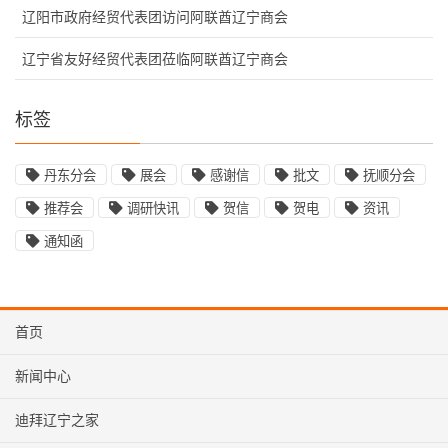
辽阳市政府经贸代表团访问阿联酋辽宁商会
辽宁省友好经贸代表团莅临阿联酋辽宁商会
标签
丹东分会
展会
感谢信
批文
抚顺分会
推荐会
调研快讯
贺信
贺电
资讯
通知函
首页
新闻中心
迪拜辽宁之家