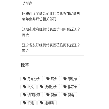
功举办
阿联酋辽宁商会范业伟会长参加辽商总
会年会并拜访相关部门
辽阳市政府经贸代表团访问阿联酋辽宁
商会
辽宁省友好经贸代表团莅临阿联酋辽宁
商会
标签
丹东分会
展会
感谢信
批文
抚顺分会
推荐会
调研快讯
贺信
贺电
资讯
通知函