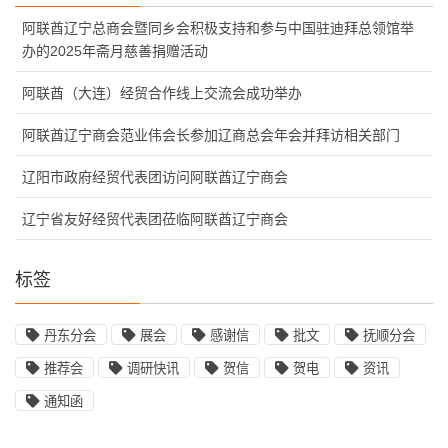
阿联酋辽宁总商会暨同乡会积极支持和参与中国驻迪拜总领馆举
办的2025年斋月慈善捐赠活动
阿联酋（大连）经贸合作线上交流会成功举办
阿联酋辽宁商会范业伟会长参加辽商总会年会并拜访相关部门
辽阳市政府经贸代表团访问阿联酋辽宁商会
辽宁省友好经贸代表团莅临阿联酋辽宁商会
标签
丹东分会
展会
感谢信
批文
抚顺分会
推荐会
调研快讯
贺信
贺电
资讯
通知函