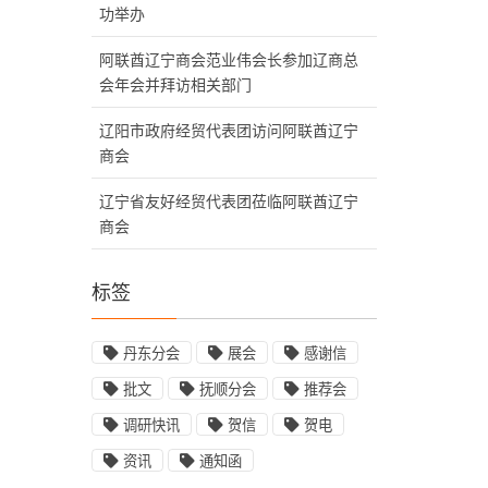
功举办
阿联酋辽宁商会范业伟会长参加辽商总
会年会并拜访相关部门
辽阳市政府经贸代表团访问阿联酋辽宁
商会
辽宁省友好经贸代表团莅临阿联酋辽宁
商会
标签
丹东分会
展会
感谢信
批文
抚顺分会
推荐会
调研快讯
贺信
贺电
资讯
通知函