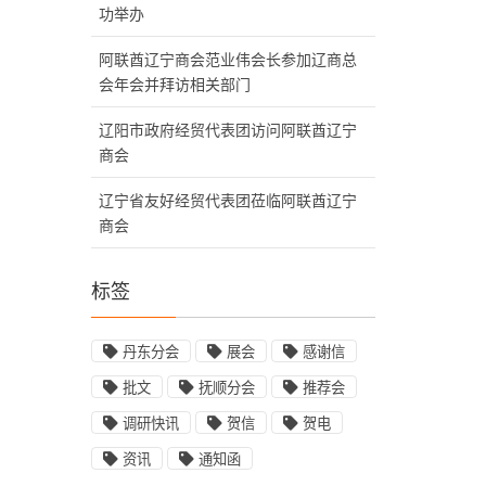
功举办
阿联酋辽宁商会范业伟会长参加辽商总
会年会并拜访相关部门
辽阳市政府经贸代表团访问阿联酋辽宁
商会
辽宁省友好经贸代表团莅临阿联酋辽宁
商会
标签
丹东分会
展会
感谢信
批文
抚顺分会
推荐会
调研快讯
贺信
贺电
资讯
通知函