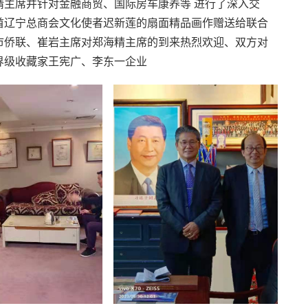
精主席并针对金融商贸、国际房车康养等 进行了深入交
酋辽宁总商会文化使者迟新莲的扇面精品画作赠送给联合
市侨联、崔岩主席对郑海精主席的到来热烈欢迎、双方对
界级收藏家王宪广、李东一企业