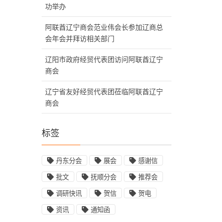
功举办
阿联酋辽宁商会范业伟会长参加辽商总
会年会并拜访相关部门
辽阳市政府经贸代表团访问阿联酋辽宁
商会
辽宁省友好经贸代表团莅临阿联酋辽宁
商会
标签
丹东分会
展会
感谢信
批文
抚顺分会
推荐会
调研快讯
贺信
贺电
资讯
通知函