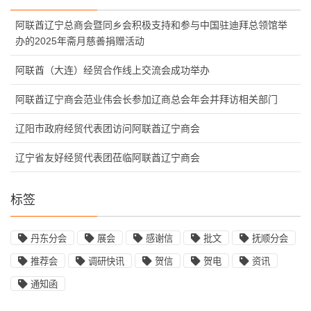
阿联酋辽宁总商会暨同乡会积极支持和参与中国驻迪拜总领馆举
办的2025年斋月慈善捐赠活动
阿联酋（大连）经贸合作线上交流会成功举办
阿联酋辽宁商会范业伟会长参加辽商总会年会并拜访相关部门
辽阳市政府经贸代表团访问阿联酋辽宁商会
辽宁省友好经贸代表团莅临阿联酋辽宁商会
标签
丹东分会
展会
感谢信
批文
抚顺分会
推荐会
调研快讯
贺信
贺电
资讯
通知函