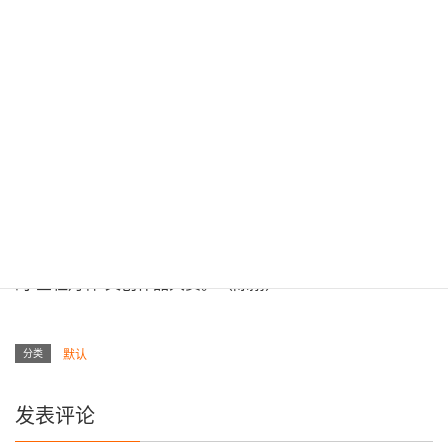
据统计，开幕当天，有17000名观众来到星海会展中心。本
次展会将持续到本月22日，展会还特别设置“大连地工旅游
商品展销区”，同时展开“大连特色旅游商品”和“游客喜爱的
大连味道”两项评选活动，并举办由中国工艺美术学会主办
的“金牡丹杯”文创作品大赛。（陈搦）
分类
默认
发表评论