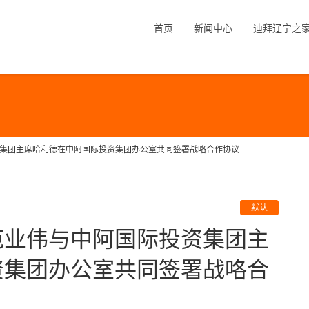
首页
新闻中心
迪拜辽宁之
集团主席哈利德在中阿国际投资集团办公室共同签署战咯合作协议
默认
资集团办公室共同签署战咯合