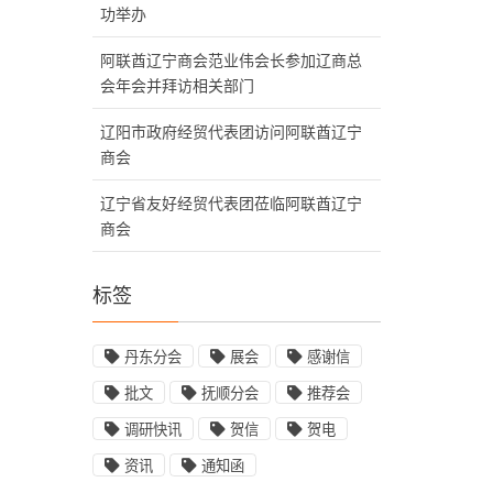
功举办
阿联酋辽宁商会范业伟会长参加辽商总
会年会并拜访相关部门
辽阳市政府经贸代表团访问阿联酋辽宁
商会
辽宁省友好经贸代表团莅临阿联酋辽宁
商会
标签
丹东分会
展会
感谢信
批文
抚顺分会
推荐会
调研快讯
贺信
贺电
资讯
通知函