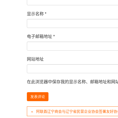
显示名称
*
电子邮箱地址
*
网站地址
在此浏览器中保存我的显示名称、邮箱地址和网
阿联酋辽宁商会与辽宁省民营企业协会签署友好协