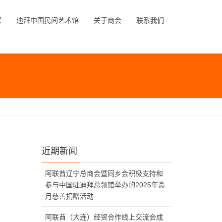
家
迪拜中国民间艺术馆
关于商会
联系我们
近期新闻
阿联酋辽宁总商会暨同乡会积极支持和
参与中国驻迪拜总领馆举办的2025年斋
月慈善捐赠活动
阿联酋（大连）经贸合作线上交流会成