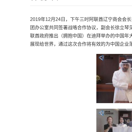
2019年12月24日，下午三时阿联酋辽宁商会
团办公室共同签署战咯合作协议，副会长徐立琴
联酋政府推出（拥抱中国）在迪拜举办的中国年
展现给世界，通过这次合作将有效的为中国企业