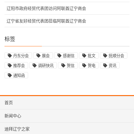
辽阳市政府经贸代表团访问阿联酋辽宁商会
辽宁省友好经贸代表团莅临阿联酋辽宁商会
标签
丹东分会
展会
感谢信
批文
抚顺分会
推荐会
调研快讯
贺信
贺电
资讯
通知函
首页
新闻中心
迪拜辽宁之家