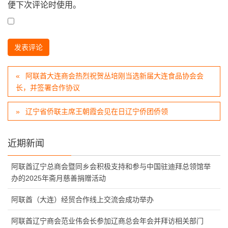
便下次评论时使用。
阿联酋大连商会热烈祝贺丛培刚当选新届大连食品协会会
长，并签署合作协议
辽宁省侨联主席王朝霞会见在日辽宁侨团侨领
近期新闻
阿联酋辽宁总商会暨同乡会积极支持和参与中国驻迪拜总领馆举
办的2025年斋月慈善捐赠活动
阿联酋（大连）经贸合作线上交流会成功举办
阿联酋辽宁商会范业伟会长参加辽商总会年会并拜访相关部门