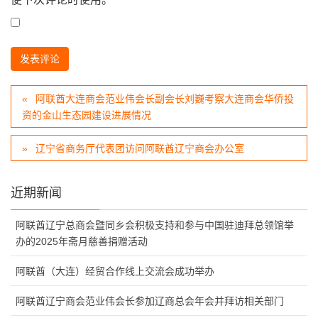
阿联酋大连商会范业伟会长副会长刘巍考察大连商会华侨投
资的金山生态园建设进展情况
辽宁省商务厅代表团访问阿联酋辽宁商会办公室
近期新闻
阿联酋辽宁总商会暨同乡会积极支持和参与中国驻迪拜总领馆举
办的2025年斋月慈善捐赠活动
阿联酋（大连）经贸合作线上交流会成功举办
阿联酋辽宁商会范业伟会长参加辽商总会年会并拜访相关部门