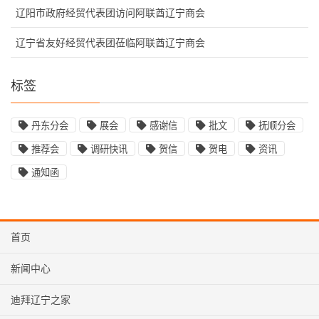
辽阳市政府经贸代表团访问阿联酋辽宁商会
辽宁省友好经贸代表团莅临阿联酋辽宁商会
标签
丹东分会
展会
感谢信
批文
抚顺分会
推荐会
调研快讯
贺信
贺电
资讯
通知函
首页
新闻中心
迪拜辽宁之家