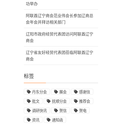
功举办
阿联酋辽宁商会范业伟会长参加辽商总
会年会并拜访相关部门
辽阳市政府经贸代表团访问阿联酋辽宁
商会
辽宁省友好经贸代表团莅临阿联酋辽宁
商会
标签
丹东分会
展会
感谢信
批文
抚顺分会
推荐会
调研快讯
贺信
贺电
资讯
通知函